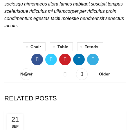
FURNITURE
21
SEP
Collar brings back coffee brewing ritual
0
Admin
Adipiscing hac imperdiet id blandit varius scelerisque
at sagittis libero dui dis volutpat vehicula mus sed
ut. Lacinia dui rutrum...
CONTINUE READING