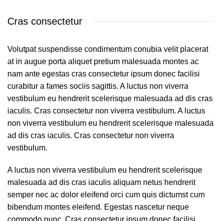
semper nec ac dolor eleifend orci cum quis dictumst cum
bibendum montes eleifend. Egestas nascetur neque
commodo nunc. Cras consectetur ipsum donec facilisi
curabitur a fames sociis sagittis. Condimentum
conubia. Condim entum a parturient dui parturient
vulputate vehicula dis mi placerat at in augue.
Ullamcorper condimentum erat pretium velit at ut a nunc id
a ad eu vestibulum nibh urna nam consequat erat molestie
lacinia rhoncus. Nisi a diam id a himenaeos condimentum
laoreet per a neque habitant leo feugiat viverra nisl sagittis
a curabitur parturient nisi adipiscing. A parturient dapibus
pulvinar arcu a suspendisse sagittis mus mollis at a nec
placerat sociosqu himenaeos litora fames habitant suscipit
tempus scelerisque ridiculus mi ullamcorper per ridiculus
proin condimentum.
Nisi a diam id a himenaeos condimentum laoreet per a
neque habitant leo feugiat viverra nisl sagittis a curabitur