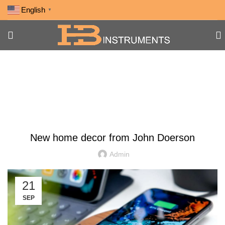
English
▼
Blog
DECORATION
New home decor from John Doerson
Admin
21
SEP